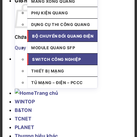
Giỏ hàng
MĂNG XÔNG QUANG
PHỤ KIỆN QUANG
DỤNG CỤ THI CÔNG QUANG
BỘ CHUYỂN ĐỔI QUANG ĐIỆN
Chưa có sản phẩm trong giỏ hàng.
Quay trở lại cửa hàng
MODULE QUANG SFP
SWITCH CÔNG NGHIỆP
THIẾT BỊ MẠNG
TỦ MẠNG – ĐIỆN – PCCC
Trang chủ
WINTOP
B&TON
TCNET
PLANET
Thương hiệu khác