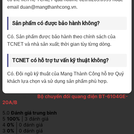
email duan@mangthanhcong.vn.
Sản phẩm có được bảo hành không?
Có. Sản phẩm được bảo hành theo chính sách của
TCNET và nhà sản xuất; thời gian tùy từng dòng.
TCNET có hỗ trợ tư vấn kỹ thuật không?
Có. Đội ngũ kỹ thuật của Mạng Thành Công hỗ trợ Quý
khách lựa chọn và sử dụng sản phẩm phù hợp.
3 đánh giá cho
Bộ chuyển đổi quang điện BT-6104GE-
20A/B
5.0
Đánh giá trung bình
5
100%
| 3 đánh giá
4
0%
| 0 đánh giá
3
0%
| 0 đánh giá