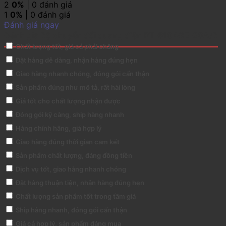
2
0%
| 0 đánh giá
1
0%
| 0 đánh giá
Đánh giá ngay
Đánh giá Bộ chuyển đổi quang điện BT-6104GE-20A/B
Chất lượng tốt, giá cả phải chăng
Đặt hàng dễ dàng, nhận hàng đúng hẹn
Giao hàng nhanh chóng, đóng gói cẩn thận
Sản phẩm đúng như mô tả, rất hài lòng
Giá tốt cho chất lượng nhận được
Đóng gói kỹ càng, ship hàng nhanh
Hàng chính hãng, giá hợp lý
Giao hàng đúng thời gian cam kết
Sản phẩm chất lượng, đáng đồng tiền
Dịch vụ tốt, giao hàng nhanh chóng
Đặt hàng thuận tiện, nhận hàng đúng hẹn
Chất lượng sản phẩm tốt trong tầm giá
Ship hàng nhanh, đóng gói cẩn thận
Giá cả hợp lý, sản phẩm đáng mua