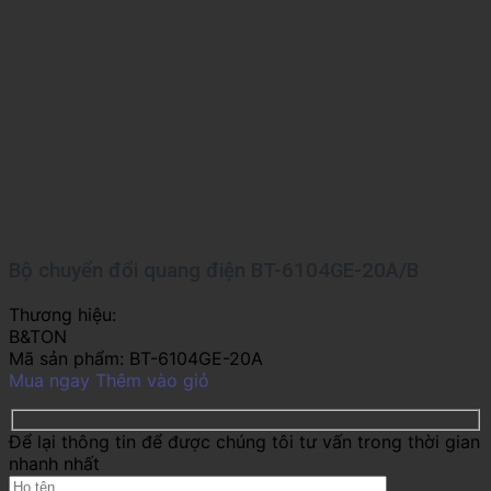
Bộ chuyển đổi quang điện BT-6104GE-20A/B
Thương hiệu:
B&TON
Mã sản phẩm:
BT-6104GE-20A
Mua ngay
Thêm vào giỏ
Để lại thông tin để được chúng tôi tư vấn trong thời gian
nhanh nhất