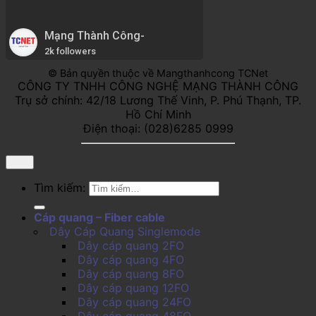
Mạng Thành Công-
2k followers
© Bản quyền thuộc về Mangthanhcong TCNet
CÔNG TY TNHH CÔNG NGHỆ MẠNG THÀNH CÔNG
Trụ sở chính: 42/18 Lương Thế Vinh, P. Phú Thạnh, TP.
Hồ Chí Minh
Điện thoại: (028)6285 0999
Tìm kiếm:
Cáp quang – Fiber cable
Dây Cáp Quang Singlemode
Dây cáp quang 2FO
Dây cáp quang 4FO
Dây cáp quang 8FO
Dây cáp quang 12FO
Dây cáp quang 24FO