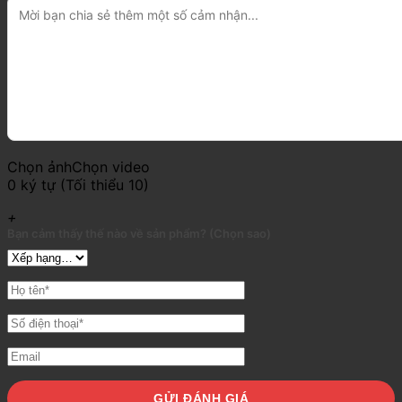
Chọn ảnh
Chọn video
0 ký tự (Tối thiểu 10)
+
Bạn cảm thấy thế nào về sản phẩm? (Chọn sao)