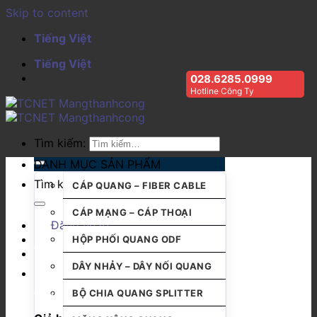
Skip to content
Tiếng Việt
Tiếng Việt
028.6285.0999
Hotline Công Ty
Tìm kiếm:
DANH MỤC SẢN PHẨM
Tìm kiếm:
CÁP QUANG – FIBER CABLE
CÁP MẠNG – CÁP THOẠI
Đăng nhập
HỘP PHỐI QUANG ODF
DÂY NHẢY – DÂY NỐI QUANG
BỘ CHIA QUANG SPLITTER