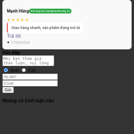
Mạnh Hùng
Đã mua tại mangthanhcong.vn
Giao hàng nhanh, sản phẩm đúng mô tả
Trả lời
•
27/08/2024
Hỏi đáp
Anh
Chị
Gửi
Không có bình luận nào