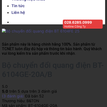
Tin tức
Liên hệ
028.6285.0999
Hotline Công Ty
Sản phẩm này là hàng chính hãng 100%. Sản phẩm từ
TCNET luôn đầy đủ hộp và thông tin bảo hành. Quý khách
vui lòng kiểm tra sản phẩm trước khi nhận.
Bộ chuyển đổi quang điện BT-
6104GE-20A/B
5.0
5.0
trên 5 dựa trên
3
đánh giá
(
3
đánh giá)
Đã bán
52
Thương hiệu:
B&TON
Mã sản phẩm:
BT-6104GE-20A