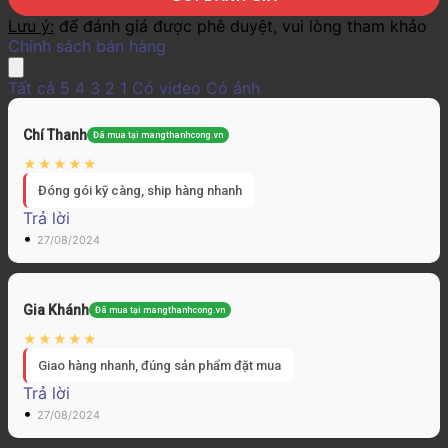
Lưu ý:
để đánh giá được phê duyệt, vui lòng tham khảo
Chính sách bán hàng
Tất cả
5
4
3
2
1
Có video
Có ảnh
Chí Thanh
Đã mua tại mangthanhcong.vn
Đóng gói kỹ càng, ship hàng nhanh
Trả lời
•
27/08/2024
Gia Khánh
Đã mua tại mangthanhcong.vn
Giao hàng nhanh, đúng sản phẩm đặt mua
Trả lời
•
27/08/2024