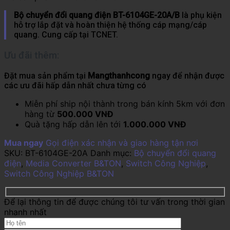
Bộ chuyển đổi quang điện BT-6104GE-20A/B
là phụ kiện
hỗ trợ lắp đặt và hoàn thiện hệ thống cáp mạng/cáp
quang. Cung cấp tại TCNET.
Ưu đãi thêm:
Đặt mua sản phẩm tại
Mangthanhcong
ngay để nhận được
các ưu đãi hấp dẫn nhất chưa từng có
Miễn phí ship nội thành trong bán kính 5km với đơn
hàng từ
500.000 VNĐ
Quà tặng hấp dẫn lên tới
1.000.000 VNĐ
Mua ngay
Gọi điện xác nhận và giao hàng tận nơi
SKU:
BT-6104GE-20A
Danh mục:
Bộ chuyển đổi quang
điện
,
Media Converter B&TON
,
Switch Công Nghiệp
,
Switch Công Nghiệp B&TON
Để lại thông tin để được chúng tôi tư vấn trong thời gian
nhanh nhất