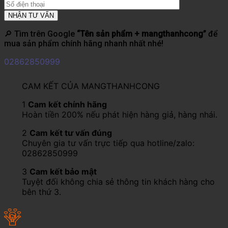
🔎 Tìm trên Google
“Tên sản phẩm + mangthanhcong”
để
mua sản phẩm chính hãng nhanh nhất nhé!
02862850999
CAM KẾT CỦA MANGTHANHCONG
1
Cam kết chính hãng
Hoàn tiền 200% nếu phát hiện hàng giả, hàng nhái.
2
Cam kết tư vấn đúng
Chuyên gia tư vấn trực tiếp qua hotline/zalo:
02862850999
3
Cam kết bảo mật
Tuyệt đối không chia sẻ thông tin khách hàng cho
bên thứ 3.