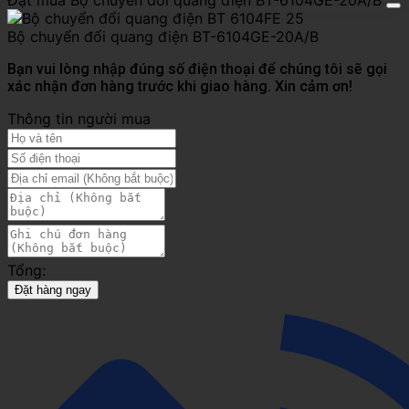
Đặt mua Bộ chuyển đổi quang điện BT-6104GE-20A/B
Bộ chuyển đổi quang điện BT-6104GE-20A/B
Bạn vui lòng nhập đúng số điện thoại để chúng tôi sẽ gọi
xác nhận đơn hàng trước khi giao hàng. Xin cảm ơn!
Thông tin người mua
Tổng:
Đặt hàng ngay