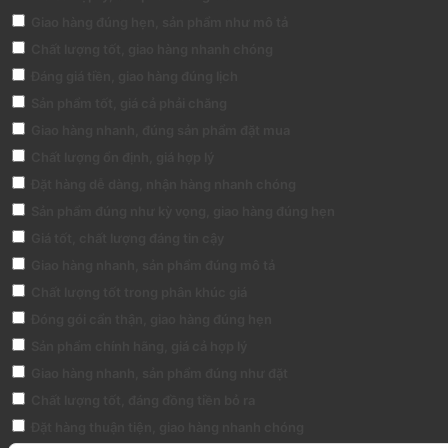
Giao hàng đúng hẹn, sản phẩm như mô tả
Chất lượng tốt, giao hàng nhanh chóng
Đáng giá tiền, giao hàng đúng lịch
Sản phẩm tốt, giá cả phải chăng
Giao hàng nhanh, đúng sản phẩm đặt mua
Chất lượng ổn định, giá hợp lý
Đặt hàng dễ dàng, nhận hàng nhanh chóng
Sản phẩm đúng như kỳ vọng, giao hàng đúng hẹn
Giá tốt, chất lượng đáng tin cậy
Giao hàng nhanh, sản phẩm đúng mô tả
Chất lượng tốt trong phân khúc giá
Đóng gói cẩn thận, giao hàng đúng hẹn
Sản phẩm chính hãng, giá cả hợp lý
Giao hàng nhanh, sản phẩm đúng như đặt
Chất lượng tốt, đáng đồng tiền bỏ ra
Đặt hàng thuận tiện, giao hàng nhanh chóng