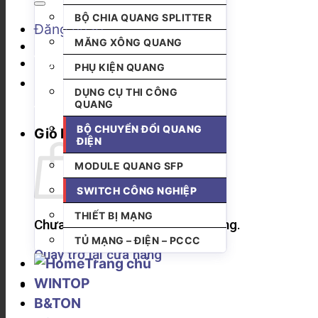
BỘ CHIA QUANG SPLITTER
Đăng nhập
MĂNG XÔNG QUANG
PHỤ KIỆN QUANG
DỤNG CỤ THI CÔNG
QUANG
BỘ CHUYỂN ĐỔI QUANG
Giỏ hàng
ĐIỆN
MODULE QUANG SFP
SWITCH CÔNG NGHIỆP
THIẾT BỊ MẠNG
Chưa có sản phẩm trong giỏ hàng.
TỦ MẠNG – ĐIỆN – PCCC
Quay trở lại cửa hàng
Trang chủ
WINTOP
B&TON