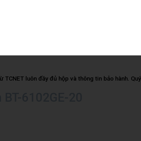
 TCNET luôn đầy đủ hộp và thông tin bảo hành. Quý 
n BT-6102GE-20