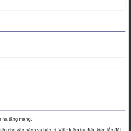
n hạ tầng mạng.
ện cho vận hành và bảo trì. Việc kiểm tra điều kiện lắp đặt