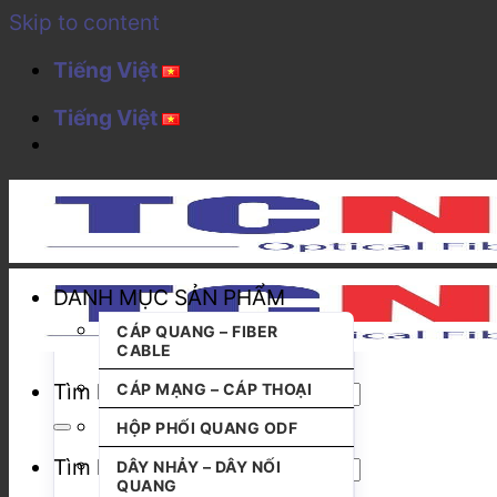
Skip to content
Tiếng Việt
Tiếng Việt
DANH MỤC SẢN PHẨM
CÁP QUANG – FIBER
CABLE
Tìm kiếm:
CÁP MẠNG – CÁP THOẠI
HỘP PHỐI QUANG ODF
Tìm kiếm:
DÂY NHẢY – DÂY NỐI
QUANG