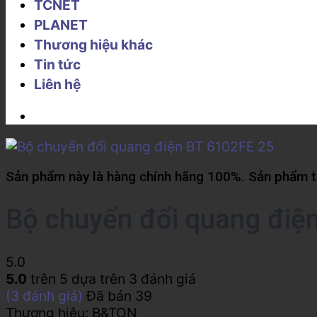
TCNET
PLANET
Thương hiệu khác
Tin tức
Liên hệ
Sản phẩm này là hàng chính hãng 100%. Sản phẩm từ
Bộ chuyển đổi quang điệ
5.0
5.0
trên 5 dựa trên
3
đánh giá
(
3
đánh giá)
Đã bán
39
Thương hiệu:
B&TON