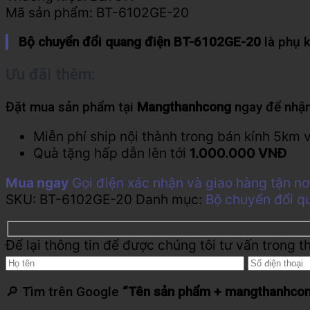
Mã sản phẩm:
BT-6102GE-20
Bộ chuyển đổi quang điện BT-6102GE-20
là phụ k
Ưu đãi thêm:
Đặt mua sản phẩm tại
Mangthanhcong
ngay để nhận
Miễn phí ship nội thành trong bán kính 5km 
Quà tặng hấp dẫn lên tới
1.000.000 VNĐ
Mua ngay
Gọi điện xác nhận và giao hàng tận nơ
SKU:
BT-6102GE-20
Danh mục:
Bộ chuyển đổi q
Để lại thông tin để được chúng tôi tư vấn trong t
🔎 Tìm trên Google
“Tên sản phẩm + mangthanhco