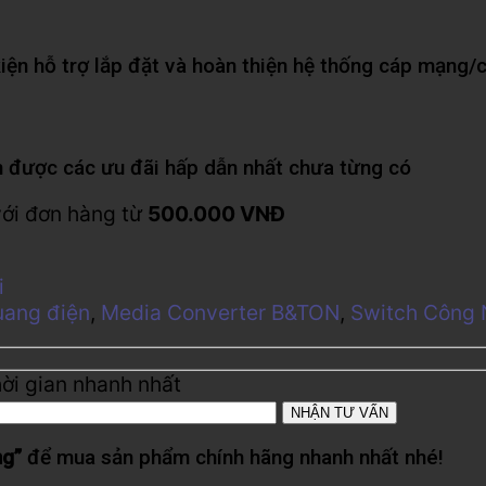
iện hỗ trợ lắp đặt và hoàn thiện hệ thống cáp mạng/
 được các ưu đãi hấp dẫn nhất chưa từng có
với đơn hàng từ
500.000 VNĐ
i
uang điện
,
Media Converter B&TON
,
Switch Công 
hời gian nhanh nhất
ng”
để mua sản phẩm chính hãng nhanh nhất nhé!