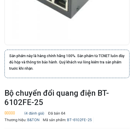
Sản phẩm này là hàng chính hãng 100%. Sản phẩm từ TCNET luôn đầy
đủ hộp và thông tin bảo hành. Quý khách vui lòng kiểm tra sản phẩm
trước khi nhận.
Bộ chuyển đổi quang điện BT-
6102FE-25
(
4
đánh giá)
Đã bán
64
5.0
4
trên 5
Thương hiệu:
B&TON
Mã sản phẩm:
BT-6102FE-25
dựa trên
đánh giá