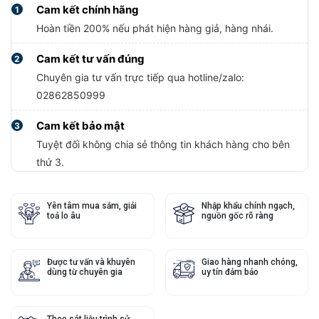
Cam kết chính hãng
1
Hoàn tiền 200% nếu phát hiện hàng giả, hàng nhái.
Cam kết tư vấn đúng
2
Chuyên gia tư vấn trực tiếp qua hotline/zalo:
02862850999
Cam kết bảo mật
3
Tuyệt đối không chia sẻ thông tin khách hàng cho bên
thứ 3.
Yên tâm mua sắm, giải
Nhập khẩu chính ngạch,
toả lo âu
nguồn gốc rõ ràng
Được tư vấn và khuyên
Giao hàng nhanh chóng,
dùng từ chuyên gia
uy tín đảm bảo
Theo sát liệu trình sử