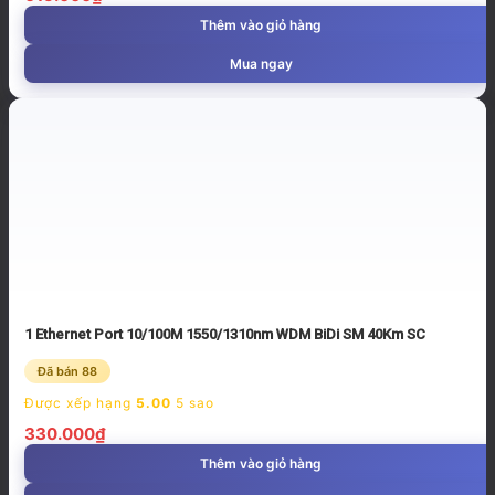
Thêm vào giỏ hàng
Mua ngay
1 Ethernet Port 10/100M 1550/1310nm WDM BiDi SM 40Km SC
Đã bán 88
Được xếp hạng
5.00
5 sao
330.000
₫
Thêm vào giỏ hàng