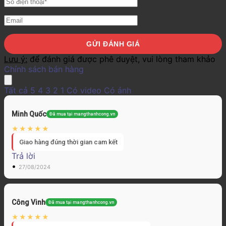
Lưu ý:
để đánh giá được phê duyệt, vui lòng tham khảo
Chính sách bán hàng
Tất cả
5
4
3
2
1
Có video
Có ảnh
Minh Quốc
Đã mua tại mangthanhcong.vn
Giao hàng đúng thời gian cam kết
Trả lời
•
27/08/2024
Công Vinh
Đã mua tại mangthanhcong.vn