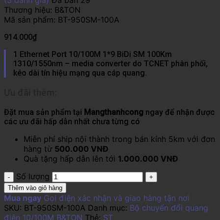
Thương hiệu:
B&TON
Mã sản phẩm:
BT-950SM-100A
914.000
₫
1 Ethernet Port 10/100M 1*9 BiDi SM 100Km
1310/1550nm – media converter do TCNET phân phối,
kéo dài tín hiệu mạng qua cáp quang.
Ưu đãi thêm:
Đặt mua sản phẩm tại
Mangthanhcong
ngay để nhận được
các ưu đãi hấp dẫn nhất chưa từng có
Miễn phí ship nội thành trong bán kính 5km với đơn
hàng từ
500.000 VNĐ
Quà tặng hấp dẫn lên tới
1.000.000 VNĐ
Số lượng
Thêm vào giỏ hàng
Mua ngay
Gọi điện xác nhận và giao hàng tận nơi
SKU:
BT-950SM-100A
Danh mục:
Bộ chuyển đổi quang
điện 10/100M B&TON
Thẻ:
ST