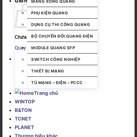
Giỏ hàng
MĂNG XÔNG QUANG
PHỤ KIỆN QUANG
DỤNG CỤ THI CÔNG QUANG
BỘ CHUYỂN ĐỔI QUANG ĐIỆN
Chưa có sản phẩm trong giỏ hàng.
Quay trở lại cửa hàng
MODULE QUANG SFP
SWITCH CÔNG NGHIỆP
THIẾT BỊ MẠNG
TỦ MẠNG – ĐIỆN – PCCC
Trang chủ
WINTOP
B&TON
TCNET
PLANET
Thương hiệu khác