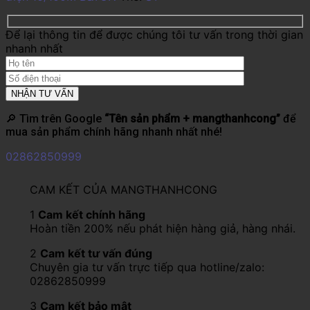
Để lại thông tin để được chúng tôi tư vấn trong thời gian
nhanh nhất
🔎 Tìm trên Google
“Tên sản phẩm + mangthanhcong”
để
mua sản phẩm chính hãng nhanh nhất nhé!
02862850999
CAM KẾT CỦA MANGTHANHCONG
1
Cam kết chính hãng
Hoàn tiền 200% nếu phát hiện hàng giả, hàng nhái.
2
Cam kết tư vấn đúng
Chuyên gia tư vấn trực tiếp qua hotline/zalo:
02862850999
3
Cam kết bảo mật