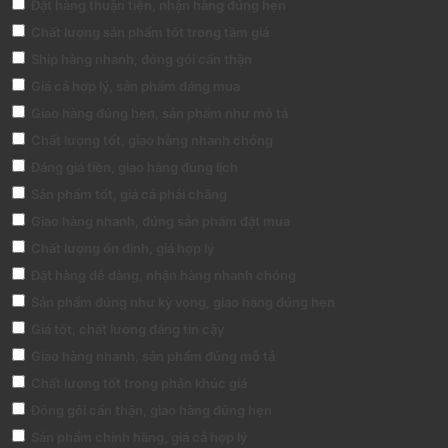
Đặt hàng thuận tiện, nhận hàng đúng hẹn
Chất lượng sản phẩm tốt trong tầm giá
Ship hàng nhanh, đóng gói cẩn thận
Giá cả hợp lý, sản phẩm đáng mua
Giao hàng đúng hẹn, sản phẩm như mô tả
Chất lượng tốt, giao hàng nhanh chóng
Đáng giá tiền, giao hàng đúng lịch
Sản phẩm tốt, giá cả phải chăng
Giao hàng nhanh, đúng sản phẩm đặt mua
Chất lượng ổn định, giá hợp lý
Đặt hàng dễ dàng, nhận hàng nhanh chóng
Sản phẩm đúng như kỳ vọng, giao hàng đúng hẹn
Giá tốt, chất lượng đáng tin cậy
Giao hàng nhanh, sản phẩm đúng mô tả
Chất lượng tốt trong phân khúc giá
Đóng gói cẩn thận, giao hàng đúng hẹn
Sản phẩm chính hãng, giá cả hợp lý