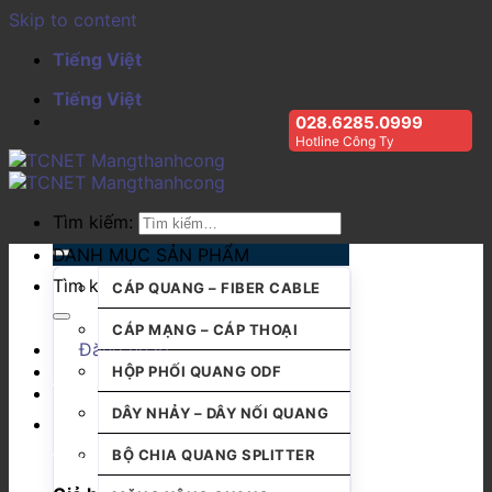
Skip to content
Tiếng Việt
Tiếng Việt
028.6285.0999
Hotline Công Ty
Tìm kiếm:
DANH MỤC SẢN PHẨM
Tìm kiếm:
CÁP QUANG – FIBER CABLE
CÁP MẠNG – CÁP THOẠI
Đăng nhập
HỘP PHỐI QUANG ODF
DÂY NHẢY – DÂY NỐI QUANG
BỘ CHIA QUANG SPLITTER