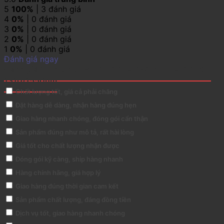
5
100%
| 3 đánh giá
4
0%
| 0 đánh giá
3
0%
| 0 đánh giá
2
0%
| 0 đánh giá
1
0%
| 0 đánh giá
Đánh giá ngay
Đánh giá 1 Ethernet Port 10/100M 1*9 BiDi SM 100Km
1310/1550nm
Chất lượng tốt, giá cả phải chăng
Đặt hàng dễ dàng, nhận hàng đúng hẹn
Giao hàng nhanh chóng, đóng gói cẩn thận
Sản phẩm đúng như mô tả, rất hài lòng
Giá tốt cho chất lượng nhận được
Đóng gói kỹ càng, ship hàng nhanh
Hàng chính hãng, giá hợp lý
Giao hàng đúng thời gian cam kết
Sản phẩm chất lượng, đáng đồng tiền
Dịch vụ tốt, giao hàng nhanh chóng