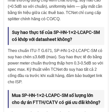
nhái thường dùng chip kém chất lượng, suy hao cao
(>0.5dB so với chuẩn), uniformity kém — gây mất cân
bằng tín hiệu giữa các thuê bao. TCNet chỉ cung cấp
splitter chính hãng có CO/CQ.
Suy hao thực tế của SP-HN-1×2-LCAPC-SM
có khớp với datasheet không?
Theo chuẩn ITU-T G.671, SP-HN-1×2-LCAPC-SM có
suy hao chèn ≤3.6dB (max). Suy hao thực tế đo bằng
power meter chuẩn thường thấp hơn 0.3-0.5dB so với
spec max. Kỹ thuật viên TCNet đo suy hao tất cả 2
cổng đầu ra trước khi xuất hàng, đảm bảo budget link
cho ISP.
Mua SP-HN-1×2-LCAPC-SM số lượng lớn
cho dự án FTTH/CATV có giá ưu đãi không?