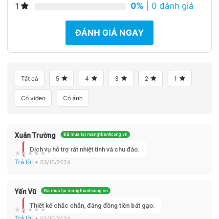
0%
| 0 đánh giá
1
ĐÁNH GIÁ NGAY
Tất cả
5
4
3
2
1
Có video
Có ảnh
Xuân Trường
Đã mua tại mangthanhcong.vn
Dịch vụ hỗ trợ rất nhiệt tình và chu đáo.
Trả lời
•
03/10/2024
Yến Vũ
Đã mua tại mangthanhcong.vn
Thiết kế chắc chắn, đáng đồng tiền bát gạo.
Trả lời
•
02/10/2024