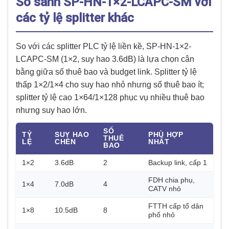
So sánh SP-HN-1×2-LCAPC-SM với
các tỷ lệ splitter khác
So với các splitter PLC tỷ lệ liền kề, SP-HN-1×2-
LCAPC-SM (1×2, suy hao 3.6dB) là lựa chọn cân
bằng giữa số thuê bao và budget link. Splitter tỷ lệ
thấp 1×2/1×4 cho suy hao nhỏ nhưng số thuê bao ít;
splitter tỷ lệ cao 1×64/1×128 phục vụ nhiều thuê bao
nhưng suy hao lớn.
SỐ
TỶ
SUY HAO
PHÙ HỢP
THUÊ
LỆ
CHÈN
NHẤT
BAO
1×2
3.6dB
2
Backup link, cấp 1
FDH chia phụ,
1×4
7.0dB
4
CATV nhỏ
FTTH cấp tổ dân
1×8
10.5dB
8
phố nhỏ