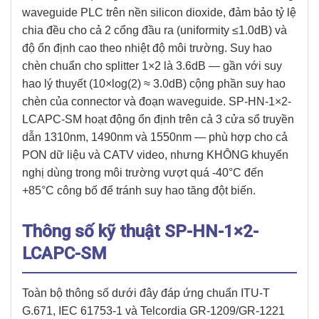
waveguide PLC trên nền silicon dioxide, đảm bảo tỷ lệ
chia đều cho cả 2 cổng đầu ra (uniformity ≤1.0dB) và
độ ổn định cao theo nhiệt độ môi trường. Suy hao
chèn chuẩn cho splitter 1×2 là 3.6dB — gần với suy
hao lý thuyết (10×log(2) ≈ 3.0dB) cộng phần suy hao
chèn của connector và đoạn waveguide. SP-HN-1×2-
LCAPC-SM hoạt động ổn định trên cả 3 cửa sổ truyền
dẫn 1310nm, 1490nm và 1550nm — phù hợp cho cả
PON dữ liệu và CATV video, nhưng KHÔNG khuyến
nghị dùng trong môi trường vượt quá -40°C đến
+85°C công bố để tránh suy hao tăng đột biến.
Thông số kỹ thuật SP-HN-1×2-
LCAPC-SM
Toàn bộ thông số dưới đây đáp ứng chuẩn ITU-T
G.671, IEC 61753-1 và Telcordia GR-1209/GR-1221