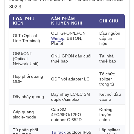
802.3.
LOẠI PHỤ
SẢN PHẨM
GHI CHÚ
KIỆN
KHUYẾN NGHỊ
OLT GPON/EPON
Đầu nguồn
OLT (Optical
Wintop
, B&TON,
cấp tín
Line Terminal)
Planet
hiệu
ONU/ONT
ONU GPON đầu cuối
Tại nhà
(Optical
thuê bao
thuê bao
Network Unit)
Tổ chức
Hộp phối quang
ODF với adapter LC
splitter
ODF
trong tủ
Dây nhảy LC-LC SM
Kết nối đầu
Dây nhảy quang
duplex/simplex
vào/ra
Cáp SM
Đường
Cáp quang
4FO/8FO/12FO
truyền
single-mode
outdoor G.652D
chính
Tủ phân phối
Lắp splitter
Tủ rack
outdoor IP65