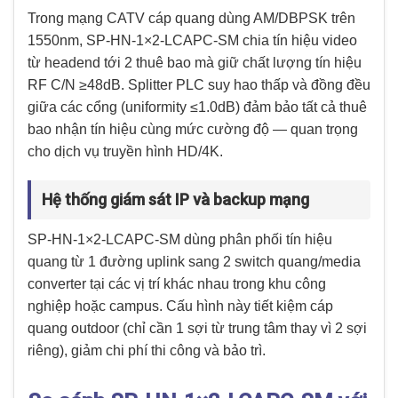
Trong mạng CATV cáp quang dùng AM/DBPSK trên
1550nm, SP-HN-1×2-LCAPC-SM chia tín hiệu video
từ headend tới 2 thuê bao mà giữ chất lượng tín hiệu
RF C/N ≥48dB. Splitter PLC suy hao thấp và đồng đều
giữa các cổng (uniformity ≤1.0dB) đảm bảo tất cả thuê
bao nhận tín hiệu cùng mức cường độ — quan trọng
cho dịch vụ truyền hình HD/4K.
Hệ thống giám sát IP và backup mạng
SP-HN-1×2-LCAPC-SM dùng phân phối tín hiệu
quang từ 1 đường uplink sang 2 switch quang/media
converter tại các vị trí khác nhau trong khu công
nghiệp hoặc campus. Cấu hình này tiết kiệm cáp
quang outdoor (chỉ cần 1 sợi từ trung tâm thay vì 2 sợi
riêng), giảm chi phí thi công và bảo trì.