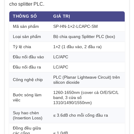
cho splitter PLC.
THÔNG SỐ
GIÁ TRỊ
Mã sản phẩm
SP-HN-1×2-LCAPC-SM
Loại sản phẩm
Bộ chia quang Splitter PLC (box)
Tỷ lệ chia
1×2 (1 đầu vào, 2 đầu ra)
Đầu nối đầu vào
LC/APC
Đầu nối đầu ra
LC/APC
PLC (Planar Lightwave Circuit) trên
Công nghệ chip
silicon dioxide
1260-1650nm (cover cả O/E/S/C/L
Bước sóng làm
band, 3 cửa sổ
việc
1310/1490/1550nm)
Suy hao chèn
≤ 3.6dB cho mỗi cổng đầu ra
(Insertion Loss)
Đồng đều giữa
các cổng
≤ 1.0dB