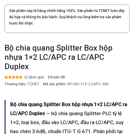
Sản phẩm này là hàng chính hãng 100%. Sản phẩm từ TCNET luôn đầy
đủ hộp và thông tin bảo hành. Quý khách vui lòng kiểm tra sản phẩm
trước khi nhận.
Bộ chia quang Splitter Box hộp
nhựa 1×2 LC/APC ra LC/APC
Duplex
(
2
đánh giá)
Đã bán
66
5.0
2
trên 5
Thương hiệu:
TCNET
Mã sản phẩm:
SP-HN-1x2-LCAPC-SM
dựa trên
đánh giá
Bộ chia quang Splitter Box hộp nhựa 1×2 LC/APC ra
LC/APC Duplex
— bộ chia quang Splitter PLC tỷ lệ
1×2, loại box, đầu vào LC/APC, đầu ra LC/APC, suy
hao chèn 3.6dB, chuẩn ITU-T G.671. Phân phối tại