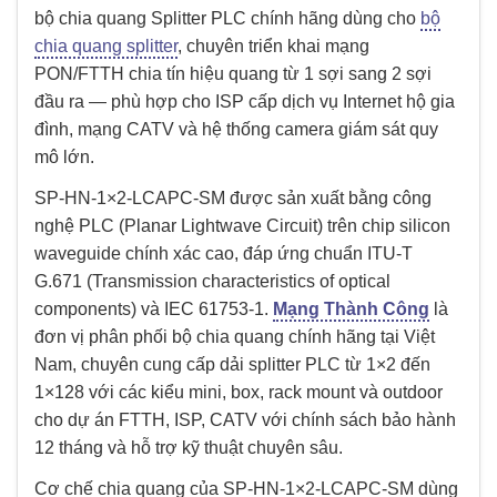
bộ chia quang Splitter PLC chính hãng dùng cho
bộ
chia quang splitter
, chuyên triển khai mạng
PON/FTTH chia tín hiệu quang từ 1 sợi sang 2 sợi
đầu ra — phù hợp cho ISP cấp dịch vụ Internet hộ gia
đình, mạng CATV và hệ thống camera giám sát quy
mô lớn.
SP-HN-1×2-LCAPC-SM được sản xuất bằng công
nghệ PLC (Planar Lightwave Circuit) trên chip silicon
waveguide chính xác cao, đáp ứng chuẩn ITU-T
G.671 (Transmission characteristics of optical
components) và IEC 61753-1.
Mạng Thành Công
là
đơn vị phân phối bộ chia quang chính hãng tại Việt
Nam, chuyên cung cấp dải splitter PLC từ 1×2 đến
1×128 với các kiểu mini, box, rack mount và outdoor
cho dự án FTTH, ISP, CATV với chính sách bảo hành
12 tháng và hỗ trợ kỹ thuật chuyên sâu.
Cơ chế chia quang của SP-HN-1×2-LCAPC-SM dùng