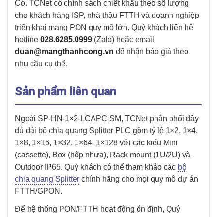
Có. TCNet có chính sách chiết khấu theo số lượng
cho khách hàng ISP, nhà thầu FTTH và doanh nghiệp
triển khai mạng PON quy mô lớn. Quý khách liên hệ
hotline
028.6285.0999
(Zalo) hoặc email
duan@mangthanhcong.vn
để nhận báo giá theo
nhu cầu cụ thể.
Sản phẩm liên quan
Ngoài SP-HN-1×2-LCAPC-SM, TCNet phân phối đầy
đủ dải bộ chia quang Splitter PLC gồm tỷ lệ 1×2, 1×4,
1×8, 1×16, 1×32, 1×64, 1×128 với các kiểu Mini
(cassette), Box (hộp nhựa), Rack mount (1U/2U) và
Outdoor IP65. Quý khách có thể tham khảo các
bộ
chia quang Splitter
chính hãng cho mọi quy mô dự án
FTTH/GPON.
Để hệ thống PON/FTTH hoạt động ổn định, Quý