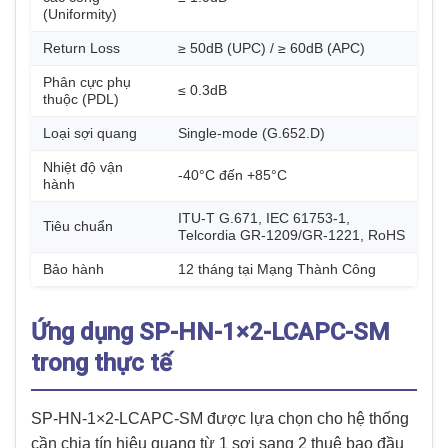
(Uniformity)
Return Loss
≥ 50dB (UPC) / ≥ 60dB (APC)
Phân cực phụ
≤ 0.3dB
thuộc (PDL)
Loại sợi quang
Single-mode (G.652.D)
Nhiệt độ vận
-40°C đến +85°C
hành
ITU-T G.671, IEC 61753-1,
Tiêu chuẩn
Telcordia GR-1209/GR-1221, RoHS
Bảo hành
12 tháng tại Mạng Thành Công
Ứng dụng SP-HN-1×2-LCAPC-SM
trong thực tế
SP-HN-1×2-LCAPC-SM được lựa chọn cho hệ thống
cần chia tín hiệu quang từ 1 sợi sang 2 thuê bao đầu