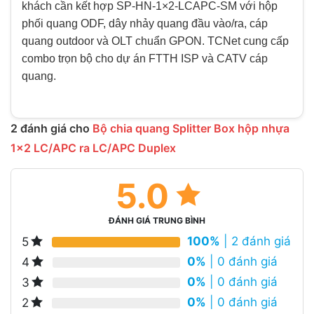
khách cần kết hợp SP-HN-1×2-LCAPC-SM với hộp
phối quang ODF, dây nhảy quang đầu vào/ra, cáp
quang outdoor và OLT chuẩn GPON. TCNet cung cấp
combo trọn bộ cho dự án FTTH ISP và CATV cáp
quang.
2 đánh giá cho
Bộ chia quang Splitter Box hộp nhựa
1×2 LC/APC ra LC/APC Duplex
5.0
ĐÁNH GIÁ TRUNG BÌNH
100%
| 2 đánh giá
5
0%
| 0 đánh giá
4
0%
| 0 đánh giá
3
0%
| 0 đánh giá
2