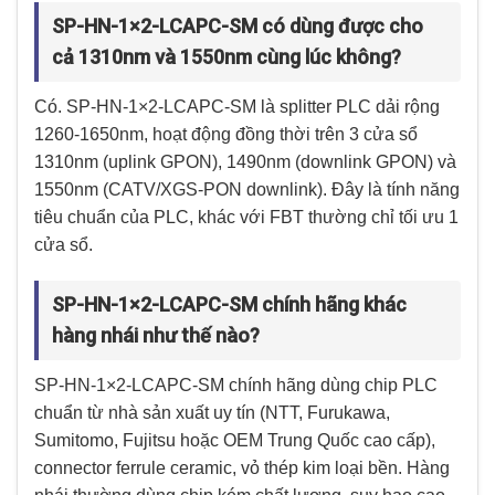
SP-HN-1×2-LCAPC-SM có dùng được cho
cả 1310nm và 1550nm cùng lúc không?
Có. SP-HN-1×2-LCAPC-SM là splitter PLC dải rộng
1260-1650nm, hoạt động đồng thời trên 3 cửa sổ
1310nm (uplink GPON), 1490nm (downlink GPON) và
1550nm (CATV/XGS-PON downlink). Đây là tính năng
tiêu chuẩn của PLC, khác với FBT thường chỉ tối ưu 1
cửa sổ.
SP-HN-1×2-LCAPC-SM chính hãng khác
hàng nhái như thế nào?
SP-HN-1×2-LCAPC-SM chính hãng dùng chip PLC
chuẩn từ nhà sản xuất uy tín (NTT, Furukawa,
Sumitomo, Fujitsu hoặc OEM Trung Quốc cao cấp),
connector ferrule ceramic, vỏ thép kim loại bền. Hàng