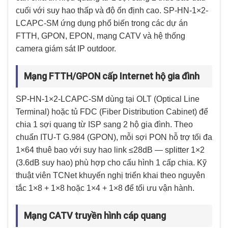
cuối với suy hao thấp và độ ổn định cao. SP-HN-1×2-
LCAPC-SM ứng dụng phổ biến trong các dự án
FTTH, GPON, EPON, mạng CATV và hệ thống
camera giám sát IP outdoor.
Mạng FTTH/GPON cấp Internet hộ gia đình
SP-HN-1×2-LCAPC-SM dùng tại OLT (Optical Line
Terminal) hoặc tủ FDC (Fiber Distribution Cabinet) để
chia 1 sợi quang từ ISP sang 2 hộ gia đình. Theo
chuẩn ITU-T G.984 (GPON), mỗi sợi PON hỗ trợ tối đa
1×64 thuê bao với suy hao link ≤28dB — splitter 1×2
(3.6dB suy hao) phù hợp cho cấu hình 1 cấp chia. Kỹ
thuật viên TCNet khuyến nghị triển khai theo nguyên
tắc 1×8 + 1×8 hoặc 1×4 + 1×8 để tối ưu vận hành.
Mạng CATV truyền hình cáp quang