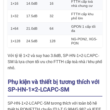
FTTH cấp toà
1×16
14.0dB
16
nhà chung cư
FTTH cấp khu
1×32
17.5dB
32
phố lớn
GPON 1 cấp tối
1×64
21.0dB
64
đa
NG-PON2, XGS-
1×128
24.5dB
128
PON
Với tỷ lệ 1×2 và suy hao 3.6dB, SP-HN-1×2-LCAPC-
SM là lựa chọn tối ưu cho FTTH cấp toà nhà / khu phố
nhỏ.
Phụ kiện và thiết bị tương thích với
SP-HN-1×2-LCAPC-SM
SP-HN-1×2-LCAPC-SM tương thích với toàn bộ hệ
thiết bị PON/FTTH chuẩn ITU-T G.984/G.987 và IEEE