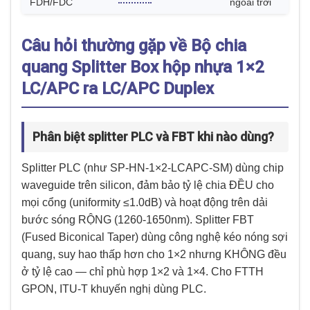
FDH/FDC
ngoài trời
Câu hỏi thường gặp về Bộ chia
quang Splitter Box hộp nhựa 1×2
LC/APC ra LC/APC Duplex
Phân biệt splitter PLC và FBT khi nào dùng?
Splitter PLC (như SP-HN-1×2-LCAPC-SM) dùng chip
waveguide trên silicon, đảm bảo tỷ lệ chia ĐỀU cho
mọi cổng (uniformity ≤1.0dB) và hoạt động trên dải
bước sóng RỘNG (1260-1650nm). Splitter FBT
(Fused Biconical Taper) dùng công nghệ kéo nóng sợi
quang, suy hao thấp hơn cho 1×2 nhưng KHÔNG đều
ở tỷ lệ cao — chỉ phù hợp 1×2 và 1×4. Cho FTTH
GPON, ITU-T khuyến nghị dùng PLC.