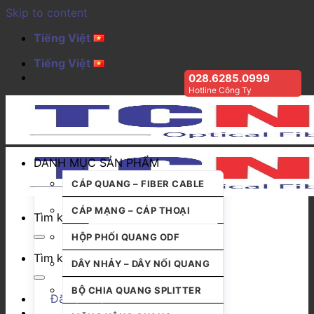
Skip to content
Tiếng Việt
Tiếng Việt
028.6285.0999
Hotline Công Ty
DANH MỤC SẢN PHẨM
CÁP QUANG – FIBER CABLE
CÁP MẠNG – CÁP THOẠI
Tìm kiếm:
HỘP PHỐI QUANG ODF
Tìm kiếm:
DÂY NHẢY – DÂY NỐI QUANG
BỘ CHIA QUANG SPLITTER
Đăng nhập