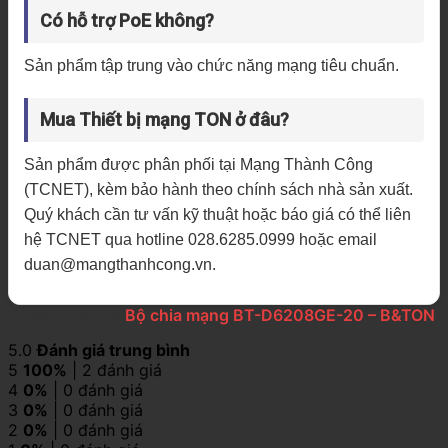
Có hỗ trợ PoE không?
Sản phẩm tập trung vào chức năng mạng tiêu chuẩn.
Mua Thiết bị mạng TON ở đâu?
Sản phẩm được phân phối tại Mạng Thành Công
(TCNET), kèm bảo hành theo chính sách nhà sản xuất.
Quý khách cần tư vấn kỹ thuật hoặc báo giá có thể liên
hệ TCNET qua hotline 028.6285.0999 hoặc email
duan@mangthanhcong.vn.
2 đánh giá cho
Bộ chia mạng BT-D6208GE-20 – B&TON
5.0
Đánh giá trung bình
5
100%
| 2 đánh giá
4
0%
| 0 đánh giá
3
0%
| 0 đánh giá
2
0%
| 0 đánh giá