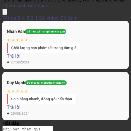
Chính sách bán hàng
Tất cả
5
4
3
2
1
Có video
Có ảnh
Nhân Văn
Đã mua tại mangthanhcong.vn
Chất lượng sản phẩm tốt trong tầm giá
Trả lời
•
27/08/2024
Duy Mạnh
Đã mua tại mangthanhcong.vn
Ship hàng nhanh, đóng gói cẩn thận
Trả lời
•
26/08/2024
Hỏi đáp