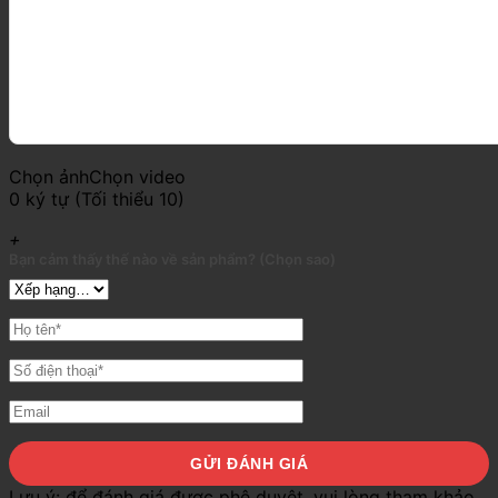
Chọn ảnh
Chọn video
0 ký tự (Tối thiểu 10)
+
Bạn cảm thấy thế nào về sản phẩm? (Chọn sao)
Lưu ý:
để đánh giá được phê duyệt, vui lòng tham khảo