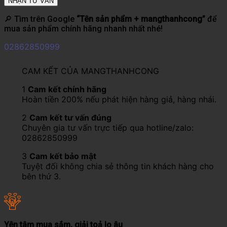
🔎 Tìm trên Google
“Tên sản phẩm + mangthanhcong”
để
mua sản phẩm chính hãng nhanh nhất nhé!
02862850999
CAM KẾT CỦA MANGTHANHCONG
1
Cam kết chính hãng
Hoàn tiền 200% nếu phát hiện hàng giả, hàng nhái.
2
Cam kết tư vấn đúng
Chuyên gia tư vấn trực tiếp qua hotline/zalo:
02862850999
3
Cam kết bảo mật
Tuyệt đối không chia sẻ thông tin khách hàng cho
bên thứ 3.
Yên tâm mua sắm, giải toả lo âu