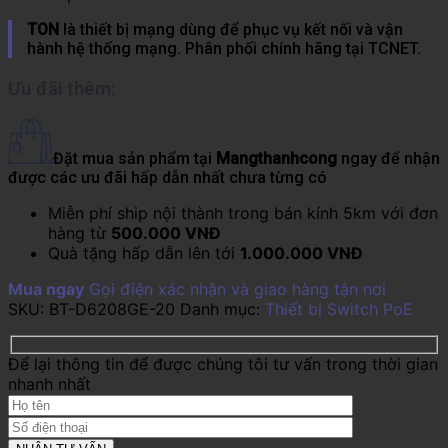
TON
là thiết bị mạng dùng để phục vụ kết nối và vận
hành hệ thống mạng. Phân phối chính hãng tại TCNET.
Ưu đãi thêm:
Đặt mua sản phẩm tại
Mangthanhcong
ngay để nhận
được các ưu đãi hấp dẫn nhất chưa từng có
Miễn phí ship nội thành trong bán kính 5km với đơn
hàng từ
500.000 VNĐ
Quà tặng hấp dẫn lên tới
1.000.000 VNĐ
Mua ngay
Gọi điện xác nhận và giao hàng tận nơi
SKU:
BT-D6208GE-20
Danh mục:
Thiết bị Switch PoE
Để lại thông tin để được chúng tôi tư vấn trong thời gian
nhanh nhất