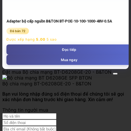
Adapter bộ cấp nguồn B&TON BT-POE-10-100-1000-48V-0.5A
Đã bán 72
Được xếp hạng
5.00
5 sao
Đọc tiếp
Mua ngay
Đặt mua Bộ chia mạng BT-D6208GE-20 - B&TON
Bộ chia mạng BT-D6208GE-20 - B&TON
Bạn vui lòng nhập đúng số điện thoại để chúng tôi sẽ gọi
xác nhận đơn hàng trước khi giao hàng. Xin cảm ơn!
Thông tin người mua