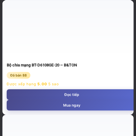
Bộ chia mạng BT-D6108GE-20 – B&TON
Đã bán 88
Được xếp hạng
5.00
5 sao
Đọc tiếp
Mua ngay