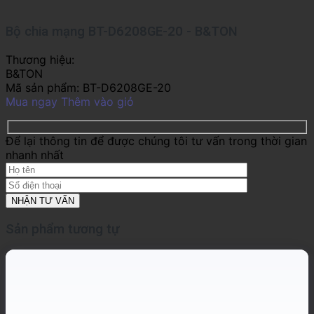
Bộ chia mạng BT-D6208GE-20 - B&TON
Thương hiệu:
B&TON
Mã sản phẩm:
BT-D6208GE-20
Mua ngay
Thêm vào giỏ
Để lại thông tin để được chúng tôi tư vấn trong thời gian
nhanh nhất
Sản phẩm tương tự