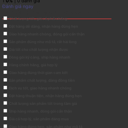
1
0%
| 0 đánh giá
Đánh giá ngay
Đánh giá Bộ chia mạng BT-D6208GE-20 – B&TON
Chất lượng tốt, giá cả phải chăng
Đặt hàng dễ dàng, nhận hàng đúng hẹn
Giao hàng nhanh chóng, đóng gói cẩn thận
Sản phẩm đúng như mô tả, rất hài lòng
Giá tốt cho chất lượng nhận được
Đóng gói kỹ càng, ship hàng nhanh
Hàng chính hãng, giá hợp lý
Giao hàng đúng thời gian cam kết
Sản phẩm chất lượng, đáng đồng tiền
Dịch vụ tốt, giao hàng nhanh chóng
Đặt hàng thuận tiện, nhận hàng đúng hẹn
Chất lượng sản phẩm tốt trong tầm giá
Ship hàng nhanh, đóng gói cẩn thận
Giá cả hợp lý, sản phẩm đáng mua
Giao hàng đúng hẹn, sản phẩm như mô tả