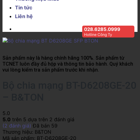
Tin tức
Liên hệ
028.6285.0999
Hotline Công Ty
Sản phẩm này là hàng chính hãng 100%. Sản phẩm từ
TCNET luôn đầy đủ hộp và thông tin bảo hành. Quý khách
vui lòng kiểm tra sản phẩm trước khi nhận.
Bộ chia mạng BT-D6208GE-20
– B&TON
5.0
5.0
trên 5 dựa trên
2
đánh giá
(
2
đánh giá)
Đã bán
59
Thương hiệu:
B&TON
Mã sản phẩm:
BT-D6208GE-20