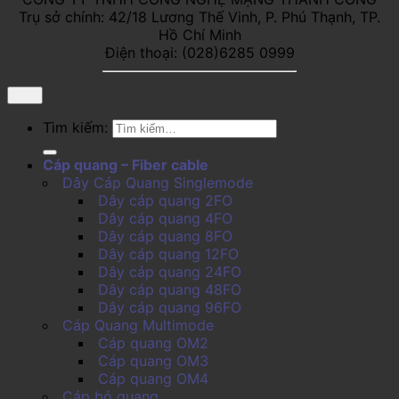
Trụ sở chính: 42/18 Lương Thế Vinh, P. Phú Thạnh, TP.
Hồ Chí Minh
Điện thoại: (028)6285 0999
Tìm kiếm:
Cáp quang – Fiber cable
Dây Cáp Quang Singlemode
Dây cáp quang 2FO
Dây cáp quang 4FO
Dây cáp quang 8FO
Dây cáp quang 12FO
Dây cáp quang 24FO
Dây cáp quang 48FO
Dây cáp quang 96FO
Cáp Quang Multimode
Cáp quang OM2
Cáp quang OM3
Cáp quang OM4
Cáp bó quang