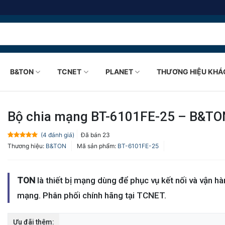
B&TON
TCNET
PLANET
THƯƠNG HIỆU KHÁ
Bộ chia mạng BT-6101FE-25 – B&TO
(
4
đánh giá)
Đã bán
23
5.0
4
trên 5
Thương hiệu:
B&TON
Mã sản phẩm:
BT-6101FE-25
dựa trên
đánh giá
TON
là thiết bị mạng dùng để phục vụ kết nối và vận h
mạng. Phân phối chính hãng tại TCNET.
Ưu đãi thêm: