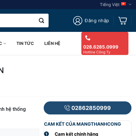
Tiếng Việt
Đăng nhập
C
TIN TỨC
LIÊN HỆ
028.6285.0999
Hotline Công Ty
N
02862850999
ành hệ thống
CAM KẾT CỦA MANGTHANHCONG
Cam kết chính hãng
1