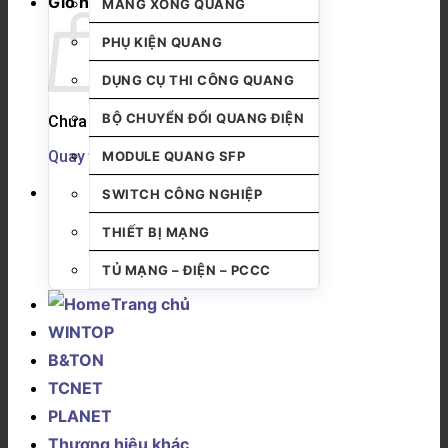
Giỏ hàng
MĂNG XÔNG QUANG
PHỤ KIỆN QUANG
DỤNG CỤ THI CÔNG QUANG
BỘ CHUYỂN ĐỔI QUANG ĐIỆN
Chưa có sản phẩm trong giỏ hàng.
Quay trở lại cửa hàng
MODULE QUANG SFP
SWITCH CÔNG NGHIỆP
THIẾT BỊ MẠNG
TỦ MẠNG – ĐIỆN – PCCC
Trang chủ
WINTOP
B&TON
TCNET
PLANET
Thương hiệu khác