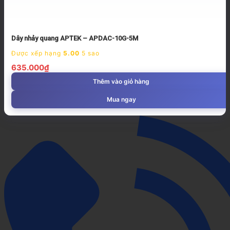
Dây nhảy quang APTEK – APDAC-10G-5M
Được xếp hạng
5.00
5 sao
635.000
₫
Thêm vào giỏ hàng
Mua ngay