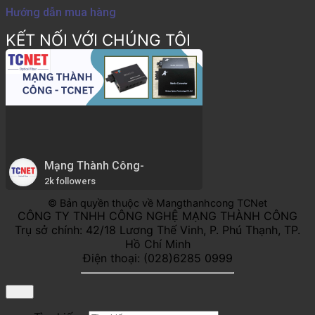
Hướng dẫn mua hàng
KẾT NỐI VỚI CHÚNG TÔI
Mạng Thành Công-
2k followers
© Bản quyền thuộc về Mangthanhcong TCNet
CÔNG TY TNHH CÔNG NGHỆ MẠNG THÀNH CÔNG
Trụ sở chính: 42/18 Lương Thế Vinh, P. Phú Thạnh, TP.
Hồ Chí Minh
Điện thoại: (028)6285 0999