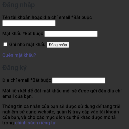
Đăng nhập
Tên tài khoản hoặc địa chỉ email
*
Bắt buộc
Mật khẩu
*
Bắt buộc
Ghi nhớ mật khẩu
Đăng nhập
Quên mật khẩu?
Đăng ký
Địa chỉ email
*
Bắt buộc
Một liên kết để đặt mật khẩu mới sẽ được gửi đến địa chỉ
email của bạn.
Thông tin cá nhân của bạn sẽ được sử dụng để tăng trải
nghiệm sử dụng website, quản lý truy cập vào tài khoản
của bạn, và cho các mục đích cụ thể khác được mô tả
trong
chính sách riêng tư
.