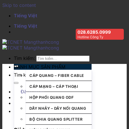
Skip to content
Tiếng Việt
Tiếng Việt
028.6285.0999
Hotline Công Ty
Tìm kiếm:
DANH MỤC SẢN PHẨM
Tìm kiếm:
CÁP QUANG – FIBER CABLE
CÁP MẠNG – CÁP THOẠI
Đăng nhập
HỘP PHỐI QUANG ODF
DÂY NHẢY – DÂY NỐI QUANG
BỘ CHIA QUANG SPLITTER