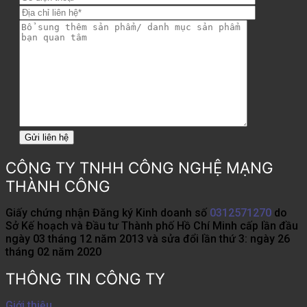
CÔNG TY TNHH CÔNG NGHỆ MẠNG
THÀNH CÔNG
Giấy chứng nhận Đăng ký Kinh doanh số
0312571270
do
Sở Kế hoạch và Đầu tư Thành phố Hồ Chí Minh cấp lần đầu
ngày 03 tháng 12 năm 2013 và sửa đổi lần thứ 3: ngày 26
tháng 02 năm 2020
THÔNG TIN CÔNG TY
Giới thiệu