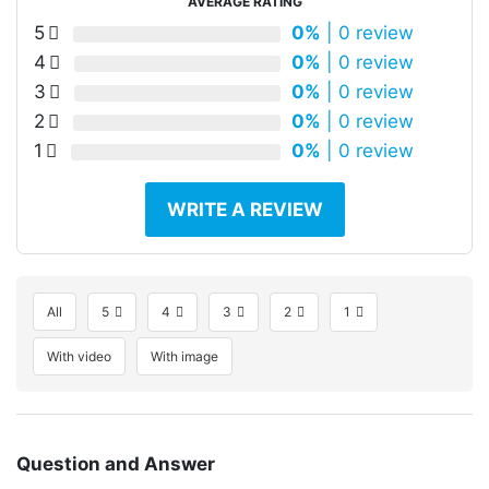
AVERAGE RATING
5
0%
| 0 review
4
0%
| 0 review
3
0%
| 0 review
2
0%
| 0 review
1
0%
| 0 review
WRITE A REVIEW
All
5
4
3
2
1
With video
With image
Question and Answer