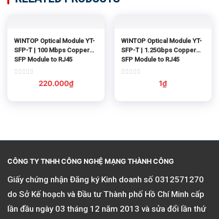
WINTOP Optical Module YT-
WINTOP Optical Module YT-
SFP-T | 100 Mbps Copper
SFP-T | 1.25Gbps Copper
SFP Module to RJ45
SFP Module to RJ45
Rated
Rated
220.000
₫
1
₫
0
0
out
out
of
of
5
5
CÔNG TY TNHH CÔNG NGHỆ MẠNG THÀNH CÔNG
Giấy chứng nhận Đăng ký Kinh doanh số
0312571270
do Sở Kế hoạch và Đầu tư Thành phố Hồ Chí Minh cấp
lần đầu ngày 03 tháng 12 năm 2013 và sửa đổi lần thứ