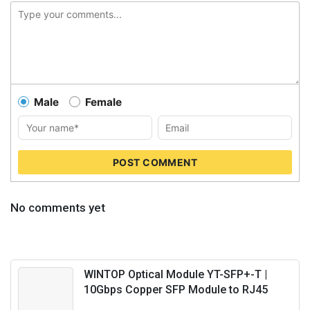
Male
Female
POST COMMENT
No comments yet
WINTOP Optical Module YT-SFP+-T |
10Gbps Copper SFP Module to RJ45