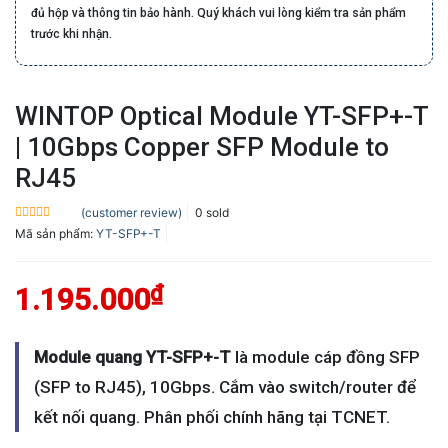
đủ hộp và thông tin bảo hành. Quý khách vui lòng kiểm tra sản phẩm
trước khi nhận.
WINTOP Optical Module YT-SFP+-T
| 10Gbps Copper SFP Module to
RJ45
(customer review)
0
sold
Rated
Mã sản phẩm:
YT-SFP+-T
0.0
out
of
5
₫
1.195.000
Module quang YT-SFP+-T
là module cáp đồng SFP
(SFP to RJ45), 10Gbps. Cắm vào switch/router để
kết nối quang. Phân phối chính hãng tại TCNET.