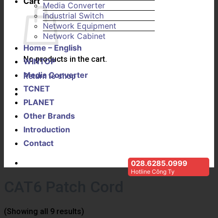
Cart
Media Converter
Industrial Switch
Network Equipment
Network Cabinet
Home – English
No products in the cart.
WINTOP
Media Converter
Return to shop
TCNET
PLANET
Other Brands
Introduction
Contact
028.6285.0999
Hotline Công Ty
CAT6 Patch Cord
(Showing all 9 results)