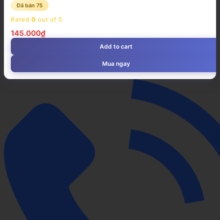
Đã bán 75
Rated
0
out of 5
145.000
₫
Add to cart
Mua ngay