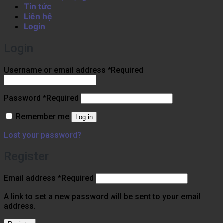
Tin tức
Liên hệ
Login
Login
Username or email address
*
Required
Password
*
Required
Remember me
Log in
Lost your password?
Register
Email address
*
Required
A link to set a new password will be sent to your email
address.