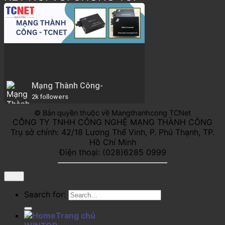
Mạng Thành Công-
2k followers
© Bản quyền thuộc về Mangthanhcong TCNet
CÔNG TY TNHH CÔNG NGHỆ MẠNG THÀNH CÔNG
Trụ sở chính: 42/18 Lương Thế Vinh, P. Phú Thạnh, TP.
Hồ Chí Minh
Điện thoại: (028)6285 0999
Search for:
Trang chủ