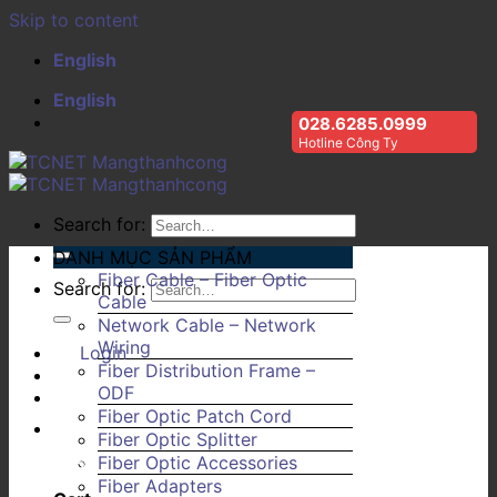
Skip to content
English
English
028.6285.0999
Hotline Công Ty
Search for:
DANH MỤC SẢN PHẨM
Fiber Cable – Fiber Optic
Search for:
Cable
Network Cable – Network
Wiring
Login
Fiber Distribution Frame –
ODF
Fiber Optic Patch Cord
Fiber Optic Splitter
Fiber Optic Accessories
Fiber Adapters