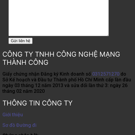
CÔNG TY TNHH CÔNG NGHỆ MẠNG
THÀNH CÔNG
Giấy chứng nhận Đăng ký Kinh doanh số
0312571270
do
Sở Kế hoạch và Đầu tư Thành phố Hồ Chí Minh cấp lần đầu
ngày 03 tháng 12 năm 2013 và sửa đổi lần thứ 3: ngày 26
tháng 02 năm 2020
THÔNG TIN CÔNG TY
Giới thiệu
Sơ đồ Đường đi