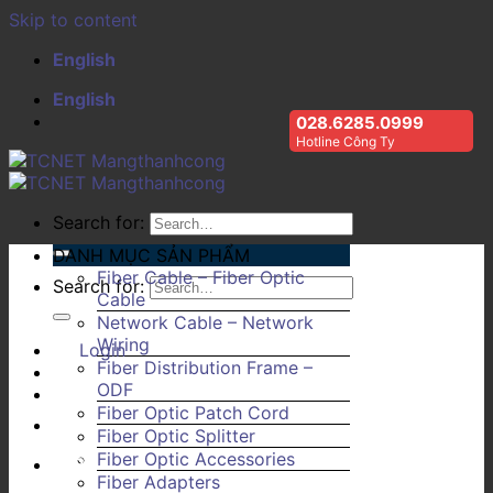
Skip to content
English
English
028.6285.0999
Hotline Công Ty
Search for:
DANH MỤC SẢN PHẨM
Fiber Cable – Fiber Optic
Search for:
Cable
Network Cable – Network
Wiring
Login
Fiber Distribution Frame –
ODF
Fiber Optic Patch Cord
Fiber Optic Splitter
Fiber Optic Accessories
Fiber Adapters