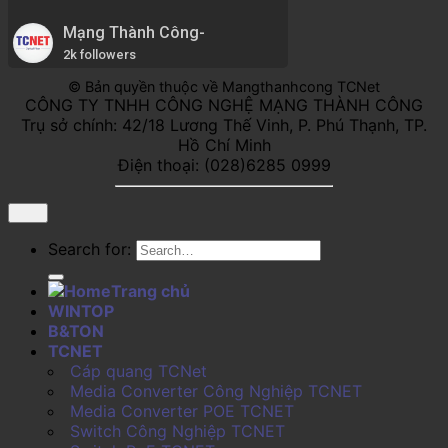
Mạng Thành Công-
2k followers
© Bản quyền thuộc về Mangthanhcong TCNet
CÔNG TY TNHH CÔNG NGHỆ MẠNG THÀNH CÔNG
Trụ sở chính: 42/18 Lương Thế Vinh, P. Phú Thạnh, TP.
Hồ Chí Minh
Điện thoại: (028)6285 0999
Search for:
Trang chủ
WINTOP
B&TON
TCNET
Cáp quang TCNet
Media Converter Công Nghiệp TCNET
Media Converter POE TCNET
Switch Công Nghiệp TCNET