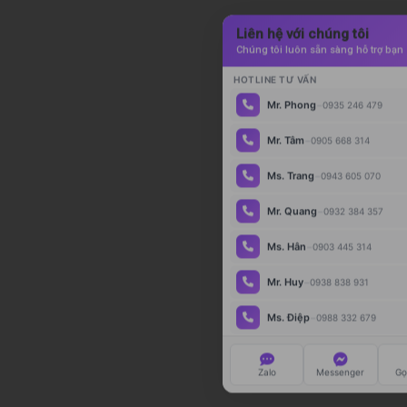
Liên hệ với chúng tôi
Chúng tôi luôn sẵn sàng hỗ trợ bạn
HOTLINE TƯ VẤN
-
Mr. Phong
0935 246 479
-
Mr. Tâm
0905 668 314
-
Ms. Trang
0943 605 070
-
Mr. Quang
0932 384 357
-
Ms. Hân
0903 445 314
-
Mr. Huy
0938 838 931
-
Ms. Điệp
0988 332 679
-
Ms. Như
0976 796 660
Zalo
Messenger
Gọ
-
Hotline chính
0964 021 818