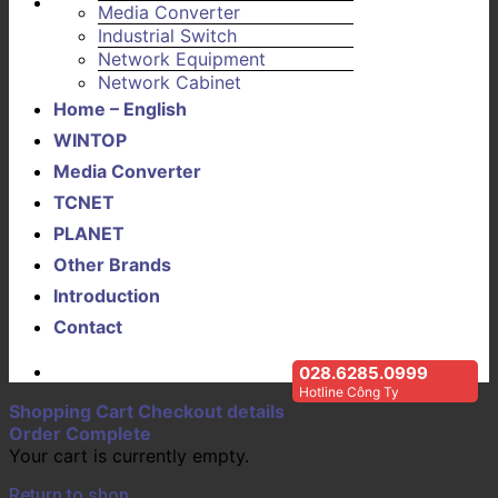
Media Converter
Industrial Switch
Network Equipment
Network Cabinet
Home – English
WINTOP
Media Converter
TCNET
PLANET
Other Brands
Introduction
Contact
028.6285.0999
Hotline Công Ty
Shopping Cart
Checkout details
Order Complete
Your cart is currently empty.
Return to shop