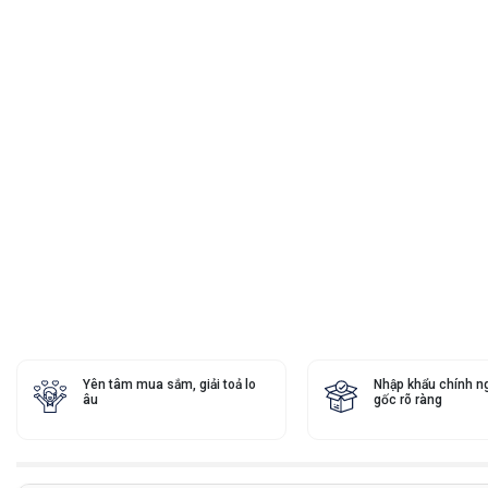
Yên tâm mua sắm, giải toả lo
Nhập khẩu chính n
âu
gốc rõ ràng