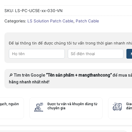
SKU:
LS-PC-UC5E-xx-030-VN
Categories:
LS Solution Patch Cable
,
Patch Cable
Để lại thông tin để được chúng tôi tư vấn trong thời gian nhanh nh
🔎 Tìm trên Google
“Tên sản phẩm + mangthanhcong”
để mua sả
hãng nhanh nhất nhé!
gạch, nguồn
Được tư vấn và khuyên dùng từ
Gia
chuyên gia
đảm