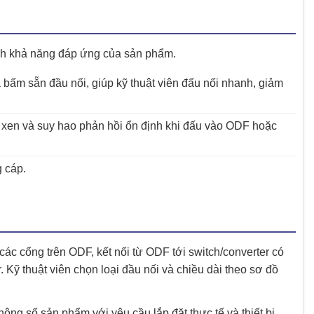
nh khả năng đáp ứng của sản phẩm.
bấm sẵn đầu nối, giúp kỹ thuật viên đấu nối nhanh, giảm
 xen và suy hao phản hồi ổn định khi đấu vào ODF hoặc
 cáp.
c cổng trên ODF, kết nối từ ODF tới switch/converter có
Kỹ thuật viên chọn loại đầu nối và chiều dài theo sơ đồ
hông số sản phẩm với yêu cầu lắp đặt thực tế và thiết bị