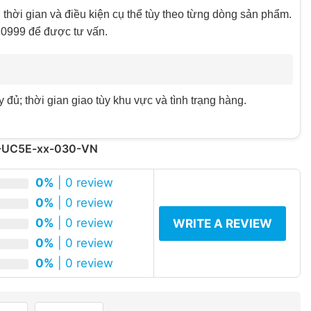
ời gian và điều kiện cụ thể tùy theo từng dòng sản phẩm.
.0999 để được tư vấn.
ủ; thời gian giao tùy khu vực và tình trạng hàng.
PC-UC5E-xx-030-VN
0%
| 0 review
0%
| 0 review
0%
| 0 review
WRITE A REVIEW
0%
| 0 review
0%
| 0 review