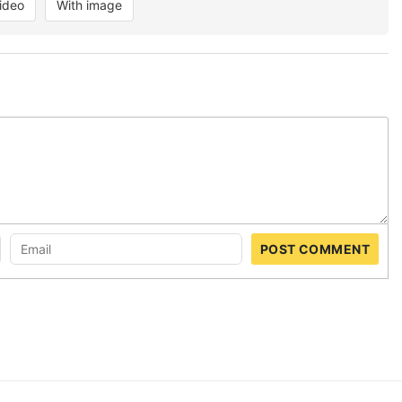
ideo
With image
POST COMMENT