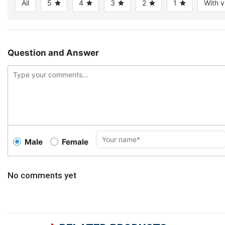
All
5
4
3
2
1
With v
Question and Answer
Male
Female
No comments yet