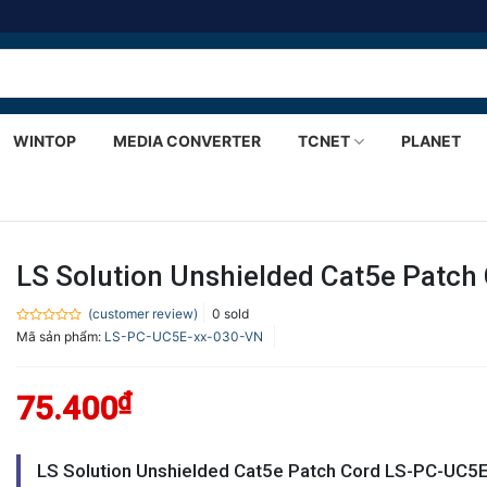
WINTOP
MEDIA CONVERTER
TCNET
PLANET
LS Solution Unshielded Cat5e Patc
(customer review)
0
sold
Rated
Mã sản phẩm:
LS-PC-UC5E-xx-030-VN
0.0
out
of
5
₫
75.400
LS Solution Unshielded Cat5e Patch Cord LS-PC-UC5