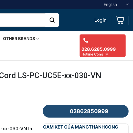
English
Login
OTHER BRANDS
028.6285.0999
Hotline Công Ty
h Cord LS-PC-UC5E-xx-030-VN
02862850999
CAM KẾT CỦA MANGTHANHCONG
E-xx-030-VN là