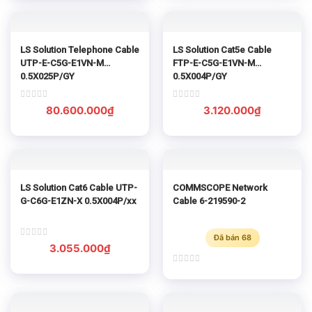
out
of
5
LS Solution Telephone Cable
LS Solution Cat5e Cable
UTP-E-C5G-E1VN-M
FTP-E-C5G-E1VN-M
0.5X025P/GY
0.5X004P/GY
Rated
Rated
80.600.000
₫
3.120.000
₫
0
0
out
out
of
of
5
5
LS Solution Cat6 Cable UTP-
COMMSCOPE Network
G-C6G-E1ZN-X 0.5X004P/xx
Cable 6-219590-2
Đã bán 68
Rated
3.055.000
₫
0
out
of
Rated
5
0
out
of
5