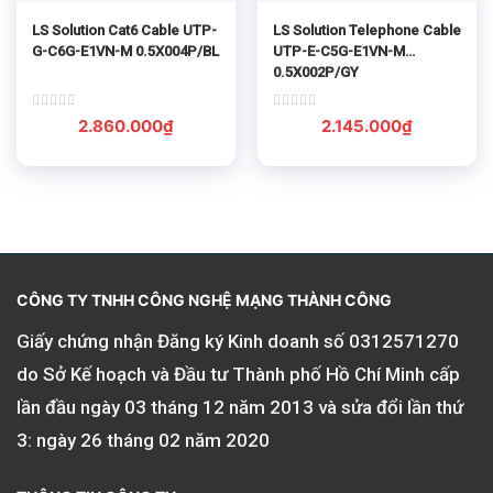
LS Solution Cat6 Cable UTP-
LS Solution Telephone Cable
G-C6G-E1VN-M 0.5X004P/BL
UTP-E-C5G-E1VN-M
0.5X002P/GY
Rated
Rated
2.860.000
₫
2.145.000
₫
0
0
out
out
of
of
5
5
CÔNG TY TNHH CÔNG NGHỆ MẠNG THÀNH CÔNG
Giấy chứng nhận Đăng ký Kinh doanh số
0312571270
do Sở Kế hoạch và Đầu tư Thành phố Hồ Chí Minh cấp
lần đầu ngày 03 tháng 12 năm 2013 và sửa đổi lần thứ
3: ngày 26 tháng 02 năm 2020