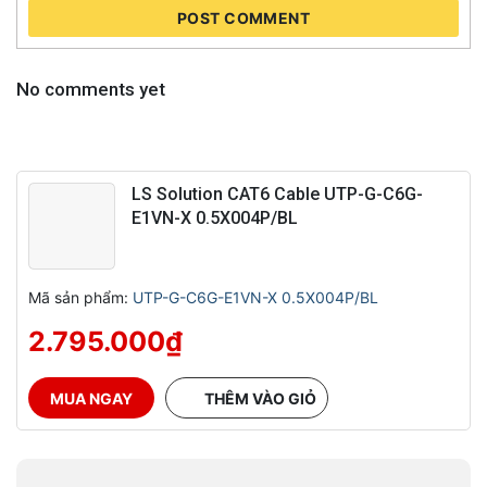
POST COMMENT
No comments yet
LS Solution CAT6 Cable UTP-G-C6G-
E1VN-X 0.5X004P/BL
Mã sản phẩm:
UTP-G-C6G-E1VN-X 0.5X004P/BL
2.795.000
₫
MUA NGAY
THÊM VÀO GIỎ