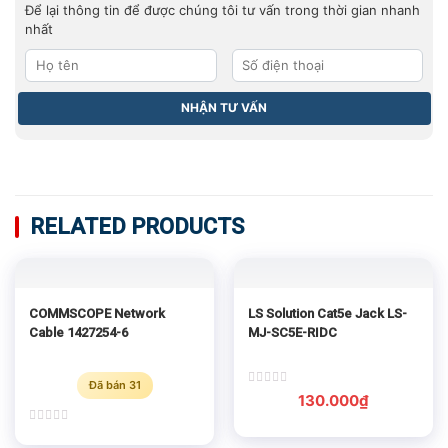
Để lại thông tin để được chúng tôi tư vấn trong thời gian nhanh
nhất
RELATED PRODUCTS
COMMSCOPE Network
LS Solution Cat5e Jack LS-
Cable 1427254-6
MJ-SC5E-RIDC
Đã bán 31
Rated
130.000
₫
0
out
of
Rated
5
0