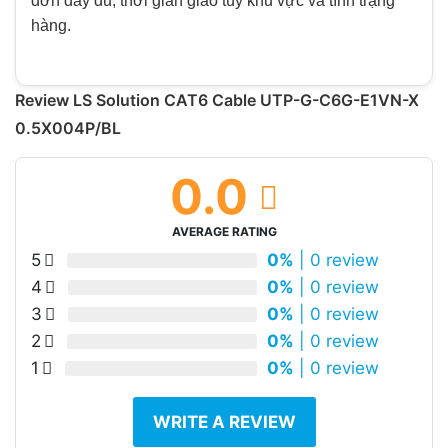
đơn đầy đủ; thời gian giao tùy khu vực và tình trạng
hàng.
Review LS Solution CAT6 Cable UTP-G-C6G-E1VN-X
0.5X004P/BL
0.0
AVERAGE RATING
5
0%
| 0 review
4
0%
| 0 review
3
0%
| 0 review
2
0%
| 0 review
1
0%
| 0 review
WRITE A REVIEW