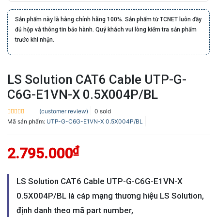
Sản phẩm này là hàng chính hãng 100%. Sản phẩm từ TCNET luôn đầy
đủ hộp và thông tin bảo hành. Quý khách vui lòng kiểm tra sản phẩm
trước khi nhận.
LS Solution CAT6 Cable UTP-G-
C6G-E1VN-X 0.5X004P/BL
(customer review)
0
sold
Rated
Mã sản phẩm:
UTP-G-C6G-E1VN-X 0.5X004P/BL
0.0
out
of
5
₫
2.795.000
LS Solution CAT6 Cable UTP-G-C6G-E1VN-X
0.5X004P/BL là cáp mạng thương hiệu LS Solution,
định danh theo mã part number,