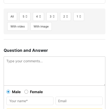
All
5
4
3
2
1
With video
With image
Question and Answer
Male
Female